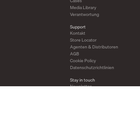
Cases
Media Library
Verantwortung
Support
Kontakt
Store Locator
Agenten & Distributoren
AGB
Cookie Policy
Datenschutzrichtlinien
Stay in touch
Newsletter
Instagram
Pinterest
YouTube