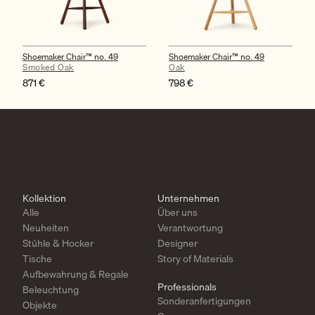
Shoemaker Chair™ no. 49
Shoemaker Chair™ no. 49
Smoked Oak
Oak
871
€
798
€
Kollektion
Unternehmen
Alle
Über uns
Neuheiten
Verantwortung
Stühle & Hocker
Designer
Tische
Story of Materials
Aufbewahrung & Regale
Professionals
Beleuchtung
Sonderanfertigungen
Objekte