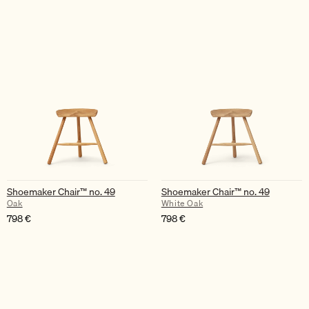
Shoemaker Chair™ no. 49
Shoemaker Chair™ no. 49
Oak
White Oak
798
€
798
€