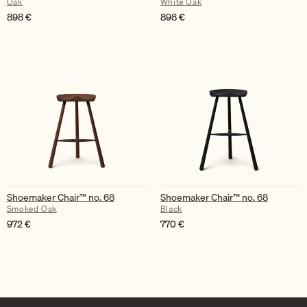
Oak
White Oak
898
€
898
€
Shoemaker Chair™ no. 68
Shoemaker Chair™ no. 68
Smoked Oak
Black
972
€
770
€