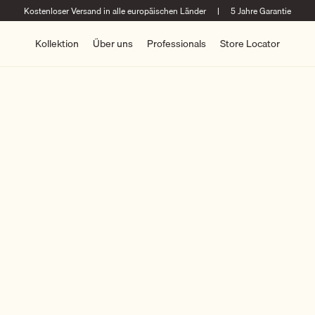
Kostenloser Versand in alle europäischen Länder
|
5 Jahre Garantie
Kollektion
Über uns
Professionals
Store Locator