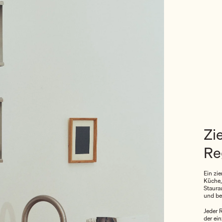
Zi
Re
Ein zi
Küche,
Staurau
und be
Jeder 
der ei