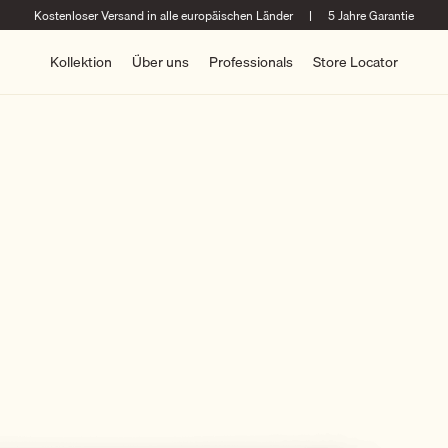
Kostenloser Versand in alle europäischen Länder
|
5 Jahre Garantie
Kollektion
Über uns
Professionals
Store Locator