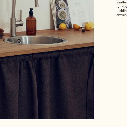
sanften
funkti
Liebli
abzule