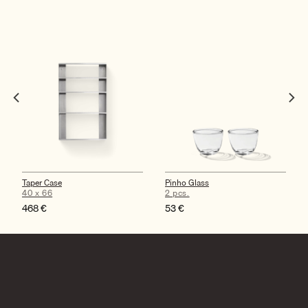
Taper Case
Pinho Glass
40 x 66
2 pcs.
468
€
53
€