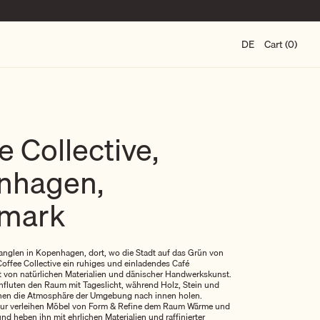
DE
Cart (0)
e Collective,
nhagen,
mark
ianglen in Kopenhagen, dort, wo die Stadt auf das Grün von
 Coffee Collective ein ruhiges und einladendes Café
t von natürlichen Materialien und dänischer Handwerkskunst.
hfluten den Raum mit Tageslicht, während Holz, Stein und
hen die Atmosphäre der Umgebung nach innen holen.
eur verleihen Möbel von Form & Refine dem Raum Wärme und
 und heben ihn mit ehrlichen Materialien und raffinierter