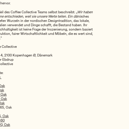
 hervor.
eil des Coffee Collective Teams selbst beschreibt: „
Wir haben
ne entschieden, weil sie unsere Werte teilen. Ein dänis
ches
fen Wurzeln in der nordischen Designtradition, das lokale,
alien verwendet und Dinge schafft, die Bestand haben. Ihr
hhaltigkeit ist keine Frage der Inszenierung, sondern basiert
uktion, fairer Wirtschaftlichkeit und Möbeln, die es wert sind,
.“
 Collective
n 4, 2100 Kopenhagen Ø, Dänemark
er Ebdrup
ollective
te:
k
Oak
Oak
 Oak
, Oak
Oak
65, Oak
5, Oak
×60
20, Oak