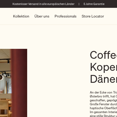
Kostenloser Versand in alle europäischen Länder
|
5 Jahre Garantie
Kollektion
Über uns
Professionals
Store Locator
Coffe
Kope
Däne
An der Ecke von Tr
Østerbro trifft, hat
geschaffen, gepräg
Große Fenster durc
haptische Oberfläc
Im gesamten Interi
eine stille Struktur