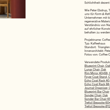
Schlichtheit dezent
Wie Peter Ebdrup, T
uns für Form & Refi
Unternehmen mit tie
regenerative Materi
Verständnis von Nac
auf ehrlicher Konstr
behalten zu werden
Projektname: Coffee
Typ: Kaffeehaus
Standort: Triangle
Innenarchitekt: Pet
Fotos von: Coffee C
Verwendete Produk
Blueprint Chair, Oa
Lunar Chair, Oak
Rim Mirror 40×68, 
Foyer Coat Stand, 
Echo Coat Rack 40,
Echo Coat Rack 88
Journal Organiser, 
Blueprint Bar Chair
Sonder Chair, Oak
Sonder Bar Chair 6
Trefoil Bespoke 60
Trefoil Bespoke Ø1