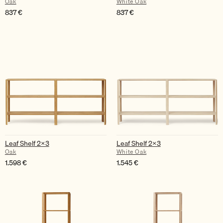
Oak
White Oak
837
€
837
€
Leaf Shelf 2×3
Leaf Shelf 2×3
Oak
White Oak
1.598
€
1.545
€