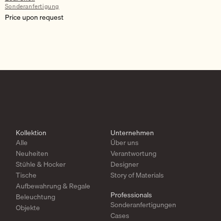
Sonderanfertigung
Price upon request
Kollektion
Unternehmen
Alle
Über uns
Neuheiten
Verantwortung
Stühle & Hocker
Designer
Tische
Story of Materials
Aufbewahrung & Regale
Professionals
Beleuchtung
Sonderanfertigungen
Objekte
Cases