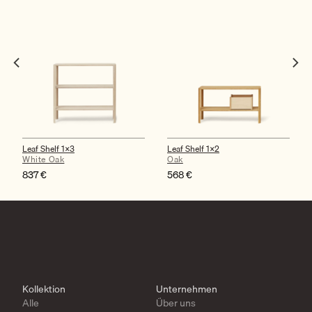
Leaf Shelf 1×3
Leaf Shelf 1×2
White Oak
Oak
837
€
568
€
Kollektion
Unternehmen
Alle
Über uns