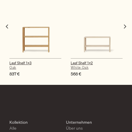
Leaf Shelf 1×3
Leaf Shelf 1×2
Oak
White Oak
837
€
568
€
Kollektion
Unternehmen
Alle
Über uns