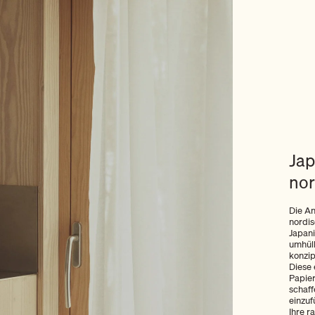
Jap
nor
Die An
nordi
Japani
umhüll
konzip
Diese 
Papier
schaff
einzuf
Ihre r