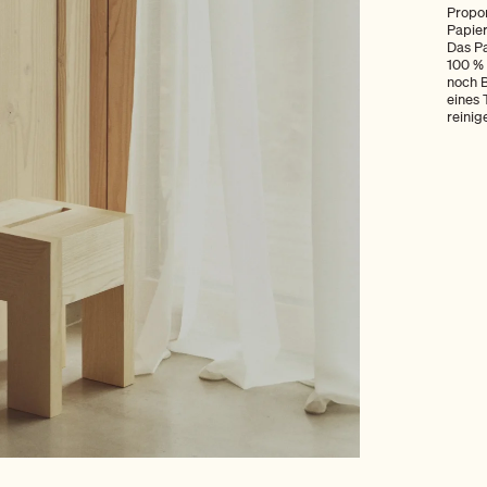
Propor
Papier
Das Pa
100 % 
noch B
eines 
reinig