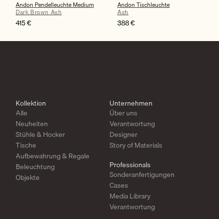
Andon Pendelleuchte Medium
Andon Tischleuchte
Dark Brown Ash
Ash
415
€
388
€
Kollektion
Unternehmen
Alle
Über uns
Neuheiten
Verantwortung
Stühle & Hocker
Designer
Tische
Story of Materials
Aufbewahrung & Regale
Professionals
Beleuchtung
Sonderanfertigungen
Objekte
Cases
Media Library
Verantwortung