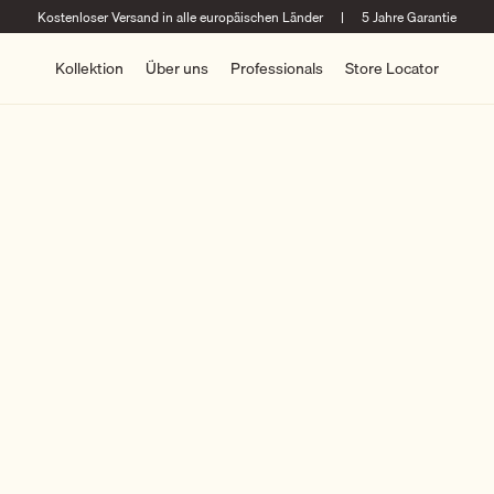
Kostenloser Versand in alle europäischen Länder
|
5 Jahre Garantie
Kollektion
Über uns
Professionals
Store Locator