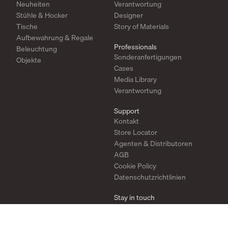
Neuheiten
Verantwortung
Stühle & Hocker
Designer
Tische
Story of Materials
Aufbewahrung & Regale
Professionals
Beleuchtung
Sonderanfertigungen
Objekte
Cases
Media Library
Verantwortung
Support
Kontakt
Store Locator
Agenten & Distributoren
AGB
Cookie Policy
Datenschutzrichtlinien
Stay in touch
Newsletter
Instagram