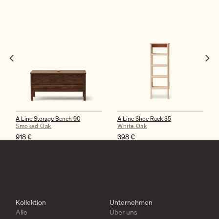
A Line Storage Bench 90
A Line Shoe Rack 35
Smoked Oak
White Oak
918
€
398
€
Kollektion
Unternehmen
Alle
Über uns