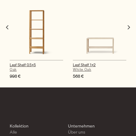
Leaf Shelf 0.5×5
Leaf Shelf 1×2
Oak
White Oak
998
€
568
€
Kollektion
Unternehmen
Alle
Über uns