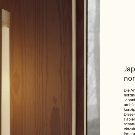
Jap
nor
Die An
nordi
Japani
umhüll
konzip
Diese 
Papier
schaff
einzuf
Ihre r