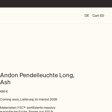
DE
Cart (0)
Andon Pendelleuchte Long,
Ash
489
€
Coming soon, Lieferung im Herbst 2026
Materialien: FSC®-zertifizierte massive
europäische Esche. Papier aus 100 %