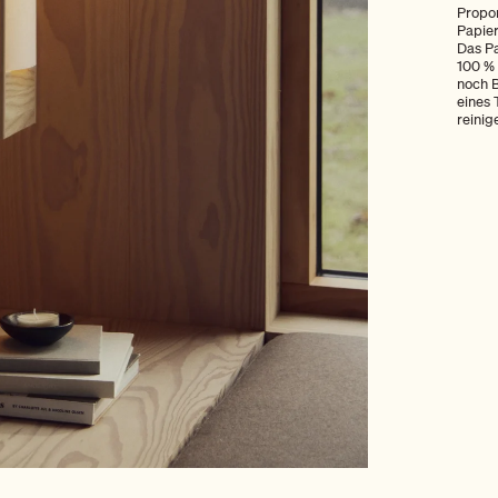
Propor
Papier
Das Pa
100 % 
noch B
eines 
reinig